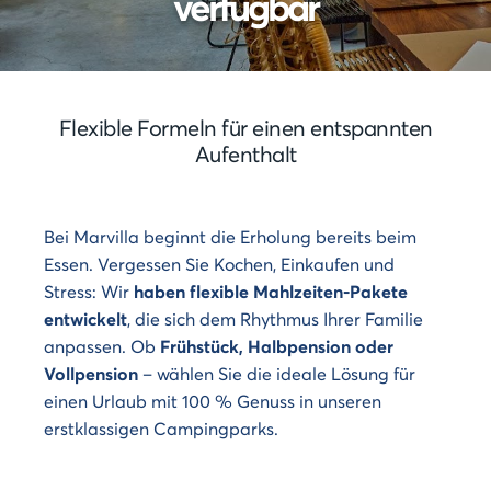
verfügbar
&
Reiserücktrittsversicherung
Zahlung
Animationen
in
Unsere
mehreren
Badeparks
Raten
Unsere
Zahlungsmethoden
Flexible Formeln für einen entspannten
Dienstleistungen
Aufenthalt
Unsere
Unterkünfte
Bei Marvilla beginnt die Erholung bereits beim
Unsere
Essen. Vergessen Sie Kochen, Einkaufen und
Werte
Stress: Wir
haben flexible Mahlzeiten-Pakete
entwickelt
, die sich dem Rhythmus Ihrer Familie
anpassen. Ob
Frühstück, Halbpension oder
Vollpension
– wählen Sie die ideale Lösung für
einen Urlaub mit 100 % Genuss in unseren
erstklassigen Campingparks.