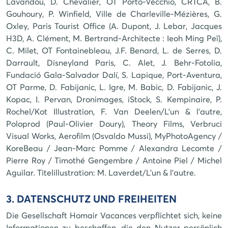
Lavandou, D. Chevalier, OT Porto-Vecchio, CRTCA, B.
Gouhoury, P. Winfield, Ville de Charleville-Mézières, G.
Oxley, Paris Tourist Office (A. Dupont, J. Lebar, Jacques
H3D, A. Clément, M. Bertrand-Architecte : Ieoh Ming Peï),
C. Milet, OT Fontainebleau, J.F. Benard, L. de Serres, D.
Darrault, Disneyland Paris, C. Alet, J. Behr-Fotolia,
Fundació Gala-Salvador Dalí, S. Lapique, Port-Aventura,
OT Parme, D. Fabijanic, L. Igre, M. Babic, D. Fabijanic, J.
Kopac, I. Pervan, Dronimages, iStock, S. Kempinaire, P.
Rochel/Kot Illustration, F. Van Deelen/L'un & l'autre,
Poloprod (Paul-Olivier Doury), Theory Films, Verbruci
Visual Works, Aerofilm (Osvaldo Mussi), MyPhotoAgency /
KoreBeau / Jean-Marc Pomme / Alexandra Lecomte /
Pierre Roy / Timothé Gengembre / Antoine Piel / Michel
Aguilar. Titelillustration: M. Laverdet/L'un & l'autre.
3. DATENSCHUTZ UND FREIHEITEN
Die Gesellschaft Homair Vacances verpflichtet sich, keine
Informationen zu beschaffen, die den Nutzer persönlich