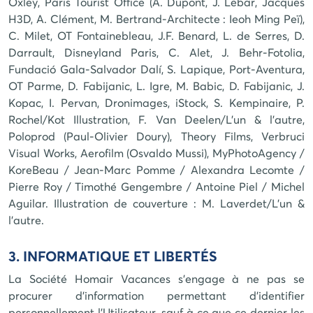
Oxley, Paris Tourist Office (A. Dupont, J. Lebar, Jacques
H3D, A. Clément, M. Bertrand-Architecte : Ieoh Ming Peï),
C. Milet, OT Fontainebleau, J.F. Benard, L. de Serres, D.
Darrault, Disneyland Paris, C. Alet, J. Behr-Fotolia,
Fundació Gala-Salvador Dalí, S. Lapique, Port-Aventura,
OT Parme, D. Fabijanic, L. Igre, M. Babic, D. Fabijanic, J.
Kopac, I. Pervan, Dronimages, iStock, S. Kempinaire, P.
Rochel/Kot Illustration, F. Van Deelen/L'un & l'autre,
Poloprod (Paul-Olivier Doury), Theory Films, Verbruci
Visual Works, Aerofilm (Osvaldo Mussi), MyPhotoAgency /
KoreBeau / Jean-Marc Pomme / Alexandra Lecomte /
Pierre Roy / Timothé Gengembre / Antoine Piel / Michel
Aguilar. Illustration de couverture : M. Laverdet/L'un &
l'autre.
3. INFORMATIQUE ET LIBERTÉS
La Société
Homair Vacances
s'engage à ne pas se
procurer d'information permettant d'identifier
personnellement l'Utilisateur, sauf à ce que ce dernier les