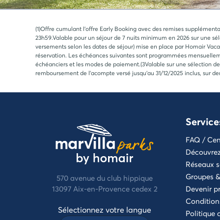
(1)Offre cumulant l'offre Early Booking avec des remises supplémenta
23h59.Valable pour un séjour de 7 nuits minimum en 2026 sur une sélec
versements selon les dates de séjour) mise en place par Homair Vaca
réservation. Les échéances suivantes sont programmées mensuellemen
échéanciers et les modes de paiement.(3Valable sur une sélection de
remboursement de l'acompte versé jusqu'au 31/12/2025 inclus, sur de
Service
FAQ / Cen
Découvrez 
Réseaux s
Groupes &
570 avenue du club hippique
13097 Aix-en-Provence cedex 2
Devenir pr
Condition
Sélectionnez votre langue
Politique 