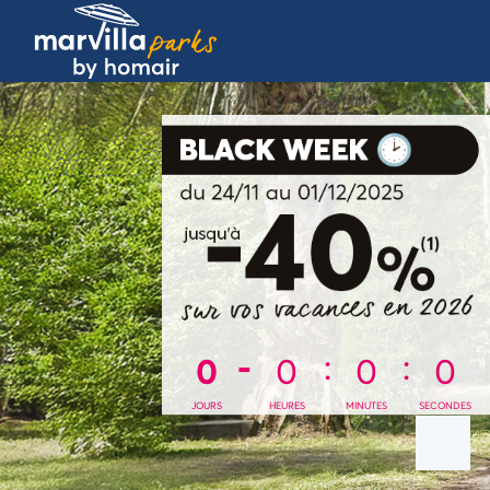
0
0
0
0
JOURS
HEURES
MINUTES
SECONDES