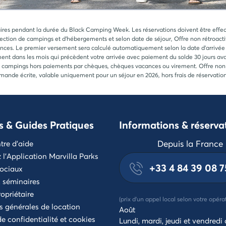
ires pendant la durée du Black Camping Week. Les réservations doivent être effectu
tion de campings et d'hébergements et selon date de séjour, Offre non rétroactive. 
nces. Le premier versement sera calculé automatiquement selon la date d'arrivée d
t dans les mois qui précèdent votre arrivée avec paiement du solde 30 jours ava
 campings hors paiements par chèques, chèques vacances ou virement. Offre non ré
mande écrite, valable uniquement pour un séjour en 2026, hors frais de réservatio
s & Guides Pratiques
Informations & réserva
Depuis la France
tre d'aide
l'Application Marvilla Parks
+33 4 84 39 08 7
ociaux
 séminaires
opriétaire
(prix d'un appel local selon votre opéra
s générales de location
Août
de confidentialité et cookies
Lundi, mardi, jeudi et vendredi