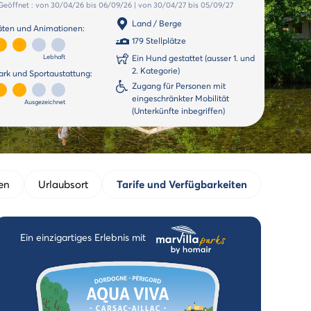
Geöffnet :
von 30/04/26
bis 06/09/26
|
von 30/04/27
bis 05/09/27
Land / Berge
täten und Animationen:
179 Stellplätze
Lebhaft
Ein Hund gestattet (ausser 1. und
2. Kategorie)
rk und Sportaustattung:
Zugang für Personen mit
eingeschränkter Mobilität
Ausgezeichnet
(Unterkünfte inbegriffen)
en
Urlaubsort
Tarife und Verfügbarkeiten
Ein einzigartiges Erlebnis mit