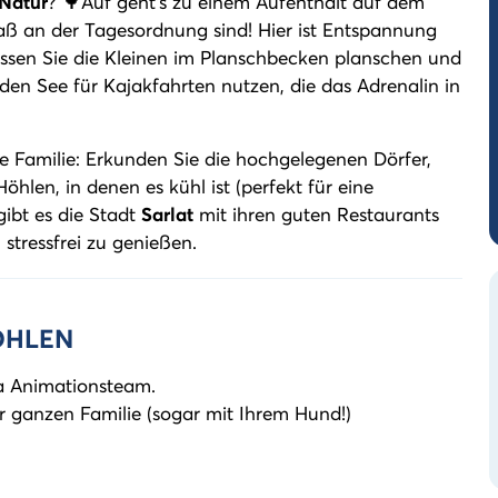
Natur
? 🌳Auf geht's zu einem Aufenthalt auf dem
ß an der Tagesordnung sind! Hier ist Entspannung
lassen Sie die Kleinen im Planschbecken planschen und
en See für Kajakfahrten nutzen, die das Adrenalin in
nze Familie: Erkunden Sie die hochgelegenen Dörfer,
öhlen, in denen es kühl ist (perfekt für eine
gibt es die Stadt
Sarlat
mit ihren guten Restaurants
 stressfrei zu genießen.
OHLEN
ra Animationsteam.
 ganzen Familie (sogar mit Ihrem Hund!)