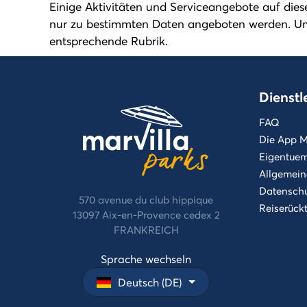
Einige Aktivitäten und Serviceangebote auf die
nur zu bestimmten Daten angeboten werden. Um si
entsprechende Rubrik.
Dienstl
FAQ
Die App M
Eigentue
Allgemein
Datensch
570 avenue du club hippique
Reiserückt
13097 Aix-en-Provence cedex 2
FRANKREICH
Sprache wechseln
Deutsch (DE)