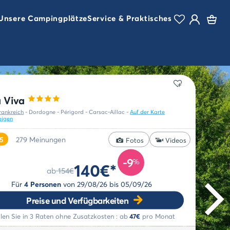
Unsere Campingplätze
Service & Praktisches
 Viva
rankreich
-
Dordogne - Périgord -
Carsac-Aillac
-
Auf der Karte
eigen
/5
279
Meinungen
Fotos
Videos
-9
%
140€*
ab
154€
Für
4 Personen
von
29/08/26
bis
05/09/26
Preise und Verfügbarkeiten
len Sie in 3 Raten ohne Zusatzkosten :
ab
47€
pro Monat