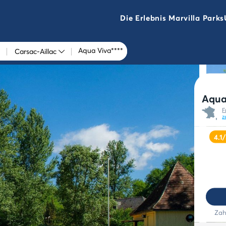
Die Erlebnis Marvilla Parks
Aqua Viva****
Carsac-Aillac
Aqua
F
z
4.1
Zah