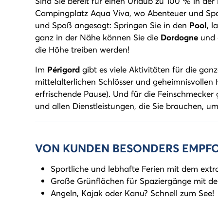
Sind Sie bereit für einen Urlaub zu 100 % in der
Campingplatz Aqua Viva, wo Abenteuer und Spa
und Spaß angesagt: Springen Sie in den
Pool
, 
ganz in der Nähe können Sie die
Dordogne
und d
die Höhe treiben werden!
Im
Périgord
gibt es viele Aktivitäten für die ga
mittelalterlichen Schlösser und geheimnisvollen H
erfrischende Pause). Und für die Feinschmecker 
und allen Dienstleistungen, die Sie brauchen, um
VON KUNDEN BESONDERS EMPF
Sportliche und lebhafte Ferien mit dem ext
Große Grünflächen für Spaziergänge mit der
Angeln, Kajak oder Kanu? Schnell zum See!