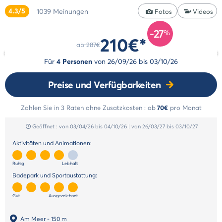
&
Reiserücktrittsversicherung
4.3/5
1039
Meinungen
Zahlung
Fotos
Videos
Animationen
in
Unsere
-27
mehreren
%
210€*
Badeparks
Raten
ab
287€
Unsere
Zahlungsmethoden
Für
4 Personen
von
26/09/26
bis
03/10/26
Dienstleistungen
Unsere
Preise und Verfügbarkeiten
Unterkünfte
Unsere
Zahlen Sie in 3 Raten ohne Zusatzkosten :
ab
70€
pro Monat
Werte
Geöffnet :
von 03/04/26
bis 04/10/26
|
von 26/03/27
bis 03/10/27
Aktivitäten und Animationen:
Ruhig
Lebhaft
Badepark und Sportaustattung:
Gut
Ausgezeichnet
Am Meer
- 150 m