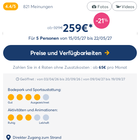
&
Reiserücktrittsversicherung
4.4/5
821
Meinungen
Fotos
Videos
Zahlung
Animationen
in
Unsere
-21
%
mehreren
259€*
Badeparks
Raten
ab
329€
Unsere
Zahlungsmethoden
Für
5 Personen
von
15/05/27
bis
22/05/27
Dienstleistungen
Unsere
Preise und Verfügbarkeiten
Unterkünfte
Unsere
Zahlen Sie in 4 Raten ohne Zusatzkosten :
ab
65€
pro Monat
Werte
Geöffnet :
von 03/04/26
bis 20/09/26
|
von 09/04/27
bis 19/09/27
Badepark und Sportaustattung:
Gut
Ausgezeichnet
Aktivitäten und Animationen:
Ruhig
Lebhaft
Direkter Zugang zum Strand