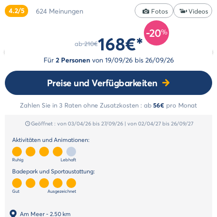
&
Reiserücktrittsversicherung
4.2/5
624
Meinungen
Zahlung
Fotos
Videos
Animationen
in
Unsere
-20
mehreren
%
168€*
Badeparks
Raten
ab
210€
Unsere
Zahlungsmethoden
Für
2 Personen
von
19/09/26
bis
26/09/26
Dienstleistungen
Unsere
Preise und Verfügbarkeiten
Unterkünfte
Unsere
Zahlen Sie in 3 Raten ohne Zusatzkosten :
ab
56€
pro Monat
Werte
Geöffnet :
von 03/04/26
bis 27/09/26
|
von 02/04/27
bis 26/09/27
Aktivitäten und Animationen:
Ruhig
Lebhaft
Badepark und Sportaustattung:
Gut
Ausgezeichnet
Am Meer
- 2.50 km