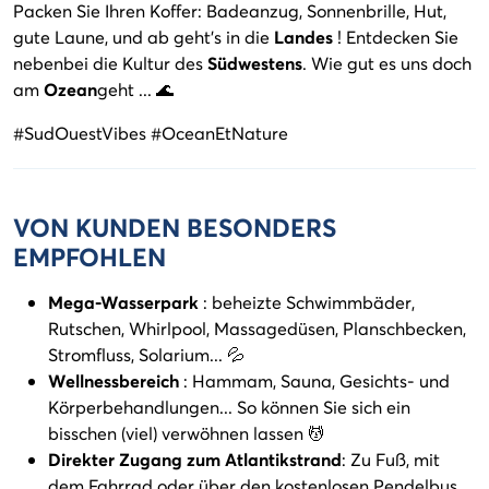
Packen Sie Ihren Koffer: Badeanzug, Sonnenbrille, Hut,
gute Laune, und ab geht's in die
Landes
! Entdecken Sie
nebenbei die Kultur des
Südwestens
. Wie gut es uns doch
am
Ozean
geht ... 🌊
#SudOuestVibes #OceanEtNature
VON KUNDEN BESONDERS
EMPFOHLEN
Mega-Wasserpark
: beheizte Schwimmbäder,
Rutschen, Whirlpool, Massagedüsen, Planschbecken,
Stromfluss, Solarium... 💦
Wellnessbereich
: Hammam, Sauna, Gesichts- und
Körperbehandlungen... So können Sie sich ein
bisschen (viel) verwöhnen lassen 💆
Direkter Zugang zum Atlantikstrand
: Zu Fuß, mit
dem Fahrrad oder über den kostenlosen Pendelbus