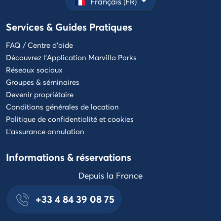
Français (FR)
home
Nos
L'application
valeurs
Services & Guides Pratiques
Marvilla
nos
Parks
Service
styles de
FAQ / Centre d'aide
en
campings
Découvrez l'Application Marvilla Parks
Style
ligne
Réseaux sociaux
Select
Assurance
Groupes & séminaires
annulation
5
Devenir propriétaire
Modes
étoiles
de
Conditions générales de location
Style
paiement
Politique de confidentialité et cookies
Paiement
Life
L'assurance annulation
en
4
plusieurs
étoiles
Informations & réservations
fois
Style
Groupes
Depuis la France
&
Cocoon
séminaires
3
+33 4 84 39 08 75
FAQ
&
/
Centre
4