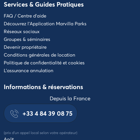
Services & Guides Pratiques
d'aide
étoiles
FAQ / Centre d'aide
Découvrez l'Application Marvilla Parks
Réseaux sociaux
Groupes & séminaires
Devenir propriétaire
Conditions générales de location
Politique de confidentialité et cookies
L'assurance annulation
Informations & réservations
Depuis la France
+33 4 84 39 08 75
(prix d'un appel local selon votre opérateur)
Août