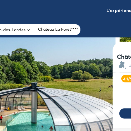
L'expérien
Château La Forêt****
en-des-Landes
Chât
F
4.1/