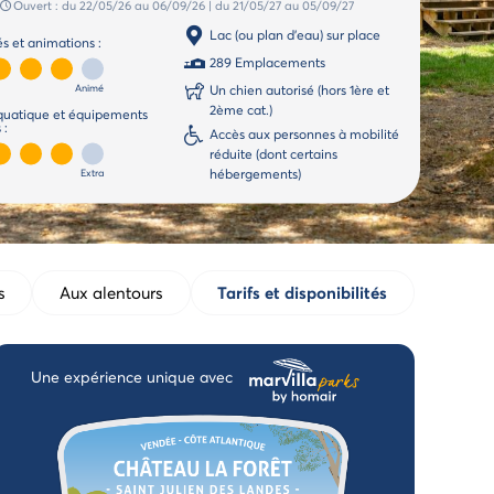
Ouvert :
du 22/05/26
au 06/09/26
|
du 21/05/27
au 05/09/27
Lac (ou plan d'eau) sur place
és et animations :
289 Emplacements
Animé
Un chien autorisé (hors 1ère et
2ème cat.)
quatique et équipements
 :
Accès aux personnes à mobilité
réduite (dont certains
hébergements)
Extra
s
Aux alentours
Tarifs et disponibilités
Une expérience unique avec