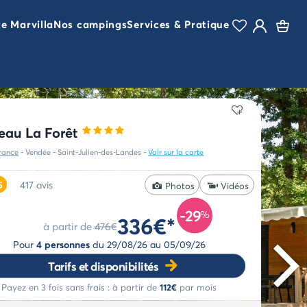
ce Marvilla
Nos campings
Services & Pratique
eau La Forêt
rance
-
Vendée -
Saint-Julien-des-Landes
-
Voir sur la carte
5
417
avis
Photos
Vidéos
-29
%
336€*
à partir de
476€
Pour
4 personnes
du
29/08/26
au
05/09/26
Tarifs et disponibilités
Payez en 3 fois sans frais :
à partir de
112€
par mois