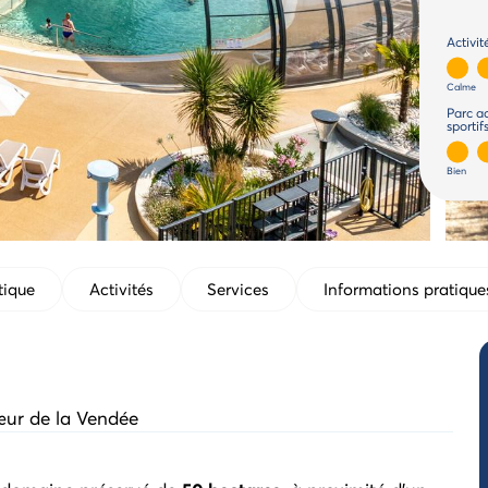
Activit
Calme
Parc a
sportifs
Bien
tique
Activités
Services
Informations pratique
œur de la Vendée