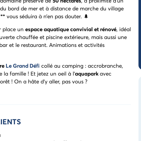
 domaine préservé de
50 hectares
, à proximité d’un
 du bord de mer et à distance de marche du village
***
vous séduira à n’en pas douter. 🌲
r place un
espace aquatique convivial et rénové
, idéal
uverte chauffée et piscine extérieure, mais aussi une
 bar et le restaurant. Animations et activités
ure
Le Grand Défi
collé au camping : accrobranche,
la famille ! Et jetez un oeil à l'
aquapark
avec
rêt ! On a hâte d'y aller, pas vous ?
IENTS
a