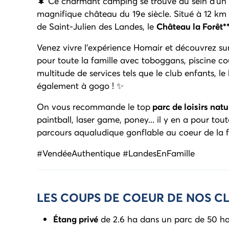
🌲 Ce charmant camping se trouve au sein d’un
magnifique château du 19e siècle. Situé à 12 km
de Saint-Julien des Landes, le
Château la Forêt*
Venez vivre l'expérience Homair et découvrez su
pour toute la famille avec toboggans, piscine co
multitude de services tels que le club enfants, le
également à gogo ! ✨
On vous recommande le top
parc de loisirs nat
paintball, laser game, poney... il y en a pour toute 
parcours aqualudique gonflable au coeur de la fo
#VendéeAuthentique #LandesEnFamille
LES COUPS DE COEUR DE NOS CL
Étang privé
de 2.6 ha dans un parc de 50 h