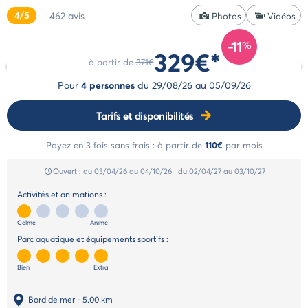
home
Nos
4/5
462
avis
Photos
Vidéos
L'application
valeurs
Marvilla
nos
-11
%
329€*
Parks
Service
styles de
à partir de
371€
en
campings
Style
Pour
4 personnes
du
29/08/26
au
05/09/26
ligne
Select
Assurance
Tarifs et disponibilités
annulation
5
Modes
étoiles
Payez en 3 fois sans frais :
à partir de
110€
par mois
de
Style
paiement
Ouvert :
du 03/04/26
au 04/10/26
|
du 02/04/27
au 03/10/27
Paiement
Life
en
4
Activités et animations :
plusieurs
étoiles
fois
Calme
Animé
Style
Groupes
Parc aquatique et équipements sportifs :
&
Cocoon
séminaires
3
Bien
Extra
FAQ
&
/
Bord de mer
- 5.00 km
Centre
4