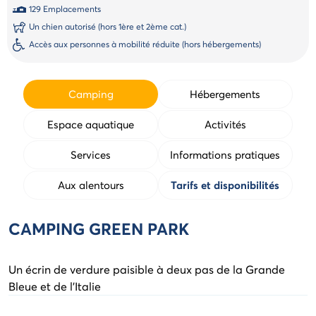
129 Emplacements
d'aide
étoiles
Un chien autorisé (hors 1ère et 2ème cat.)
Accès aux personnes à mobilité réduite (hors hébergements)
Camping
Hébergements
Espace aquatique
Activités
Services
Informations pratiques
Aux alentours
Tarifs et disponibilités
CAMPING GREEN PARK
Un écrin de verdure paisible à deux pas de la Grande
Bleue et de l'Italie