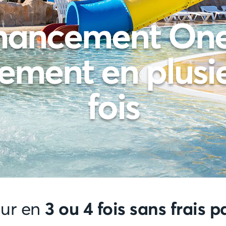
nancement One
ement en plusi
fois
3 ou 4 fois sans frais 
our en