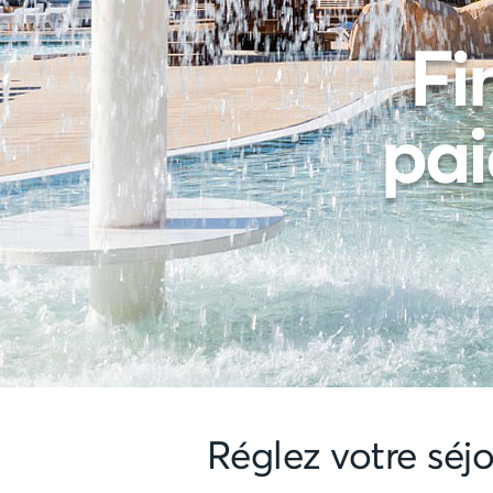
Fi
pai
Réglez votre séj