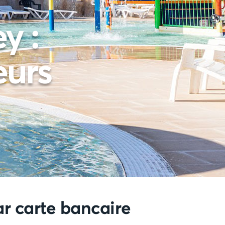
y :
eurs
par carte bancaire