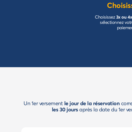
Choisis
Choisissez
3x ou 4
sélectionnez vot
paieme
Un 1er versement
le jour de la réservation
corre
les 30 jours
après la date du 1er v