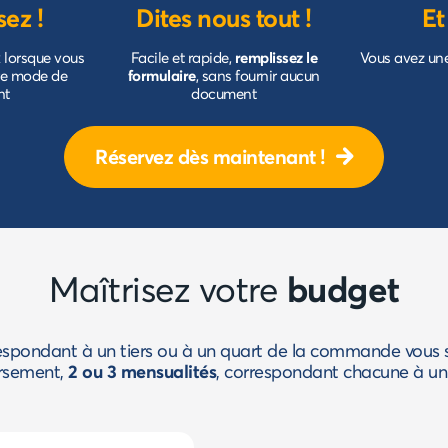
sez !
Dites nous tout !
Et
x
lorsque vous
Facile et rapide,
remplissez le
Vous avez un
re mode de
formulaire
, sans fournir aucun
nt
document
Réservez dès maintenant !
budget
Maîtrisez votre
spondant à un tiers ou à un quart de la commande vous s
ersement,
2 ou 3 mensualités
, correspondant chacune à un