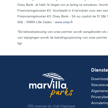
Oney Bank. Je hebt 14 dagen om je lening te annuleren. Voor
Financieringskosten €0. Voorbeeld in 4 termijnen voor een a
Financieringskosten €0. Oney Bank - SA au capital de 51 286 5
006 - 59895 Lille Cedex -
www.oney.fr
*De betaaloplossing van onze partner wordt aangeboden als 
van wijzigingen wordt de betalingsoplossing van onze partn
ligt.
Dienste
Download 
Stacarava
Algemene
Privacybe
Annulerin
570 avenue du club hippique