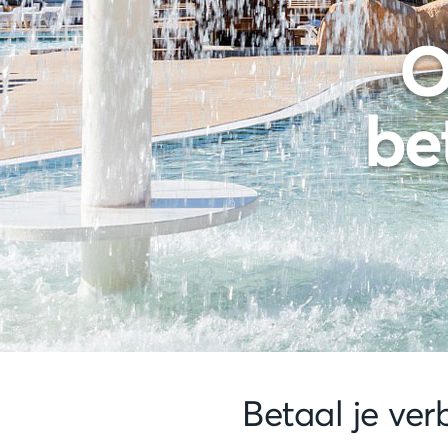
O
be
Betaal je verb