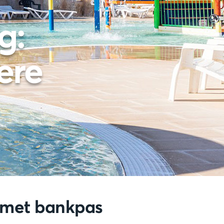
g:
ere
s met bankpas