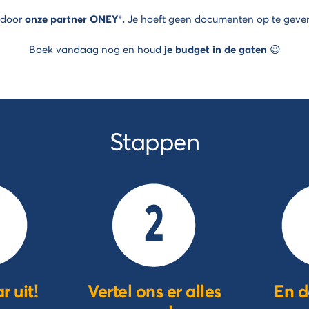
 door
onze partner ONEY
*
.
Je hoeft geen documenten op te geven e
Boek vandaag nog en houd
je budget in de gaten
😉
Stappen
r uit!
Vertel ons er alles
En d