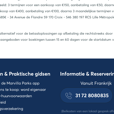
beeld: 3 termijnen voor een aankoop van €150, aanbetaling van €50, daar
ankoop van €400, aanbetaling van €100, daarna 3 maandelijkse termijnen
85€ - 34 Avenue de Flandre 59 170 Croix - 546 380 197 RCS Lille Métropole
alternatief voor de betaaloplossingen op afbetaling die rechtstreeks 
er aangeboden voor boekingen tussen 15 en 60 dagen voor de startdatum 
n & Praktische gidsen
Informatie & Reserver
Vanuit Frankrijk
de Marvilla Parks app
ns te koop: word eigenaar
31 72 8080835
-huurvoorwaarden
leid
gsverzekering
(Belkosten van een lokaal gesprek afh