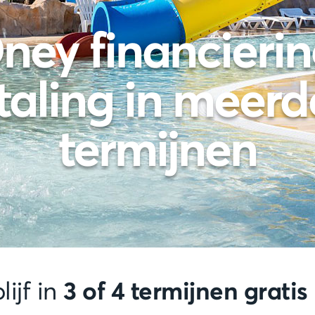
ney financierin
taling in meerd
termijnen
3 of 4 termijnen grati
lijf in