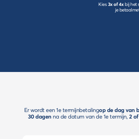
Kies
3x of 4x
bij het
je betaalm
Er wordt een 1e termijnbetaling
op de dag van 
30 dagen
na de datum van de 1e termijn,
2 o