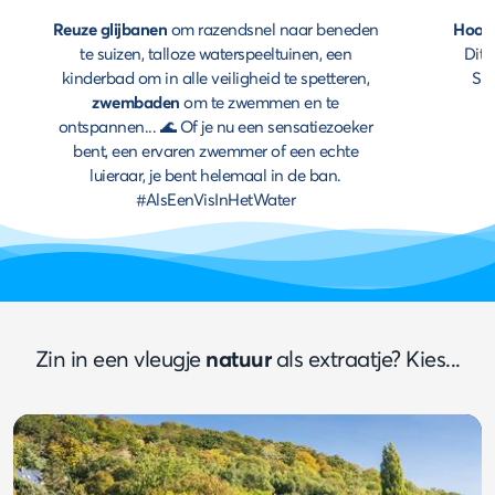
Reuze glijbanen
om razendsnel naar beneden
Hoog
te suizen, talloze waterspeeltuinen, een
Dit 
kinderbad om in alle veiligheid te spetteren,
Sel
zwembaden
om te zwemmen en te
ontspannen... 🌊 Of je nu een sensatiezoeker
bent, een ervaren zwemmer of een echte
luieraar, je bent helemaal in de ban.
#AlsEenVisInHetWater
Zin in een vleugje
natuur
als extraatje? Kies...