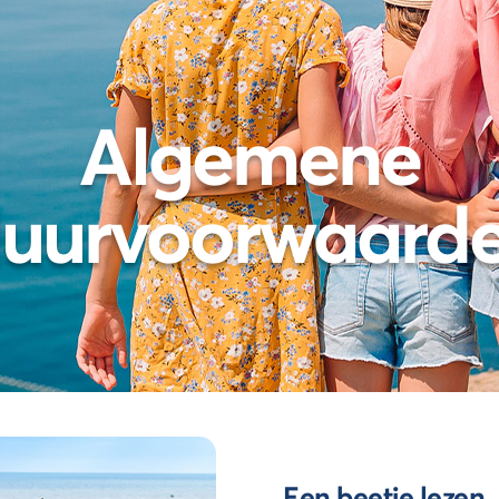
Algemene
uurvoorwaard
Een beetje lezen..