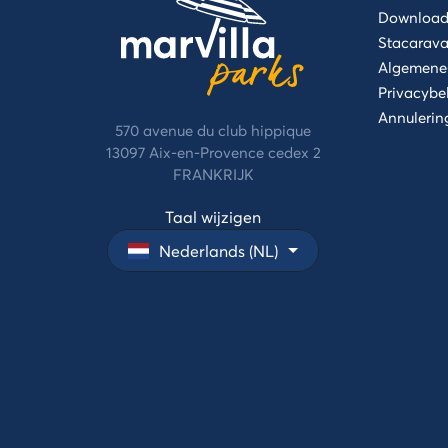
Download 
Stacarava
Algemene
Privacybe
Annulerin
570 avenue du club hippique
13097 Aix-en-Provence cedex 2
FRANKRIJK
Taal wijzigen
Nederlands (NL)