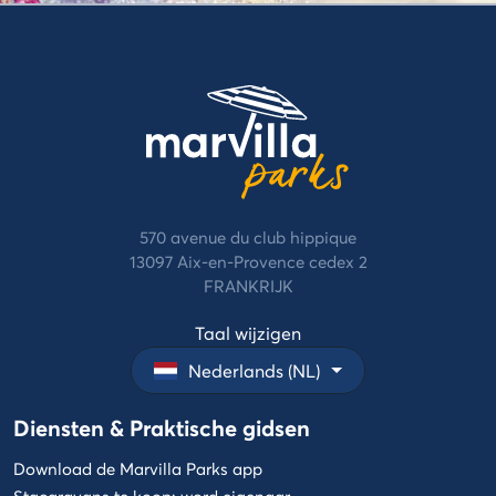
campingstijlen
Annuleringsverzekering
De
Betaling
Cocoon
in
stijl
termijnen
De
Betalingsmethoden
Life
stijl
De
570 avenue du club hippique
Select
13097 Aix-en-Provence cedex 2
stijl
FRANKRIJK
Taal wijzigen
Nederlands (NL)
Diensten & Praktische gidsen
Download de Marvilla Parks app
Stacaravans te koop: word eigenaar