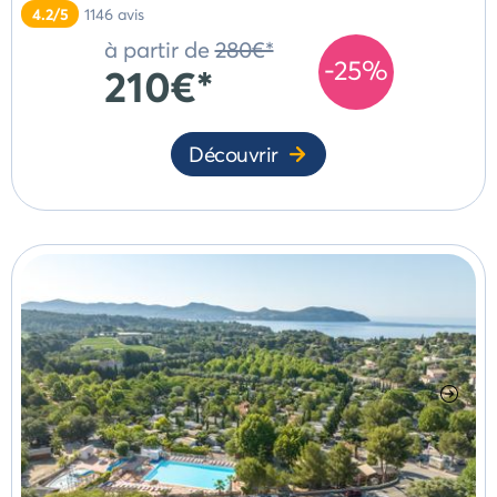
4.2/5
1146
avis
à partir de
280€*
-25%
210€*
Découvrir