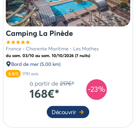
Camping La Pinède
France
-
Charente Maritime
-
Les Mathes
du sam. 03/10 au sam. 10/10/2026 (7 nuits)
Bord de mer (5.00 km)
3.9/5
1791
avis
à partir de
217€*
-23%
168€*
Découvrir