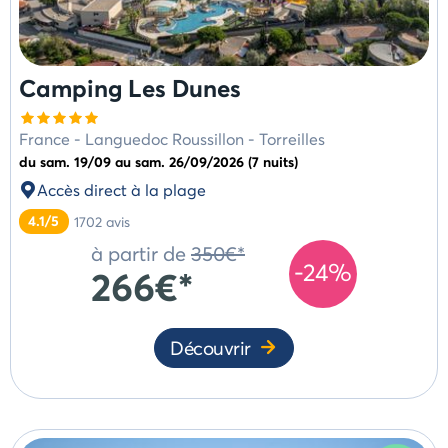
Camping Les Dunes
France
-
Languedoc Roussillon
-
Torreilles
du sam. 19/09 au sam. 26/09/2026 (7 nuits)
Accès direct à la plage
4.1/5
1702
avis
à partir de
350€*
-24%
266€*
Découvrir