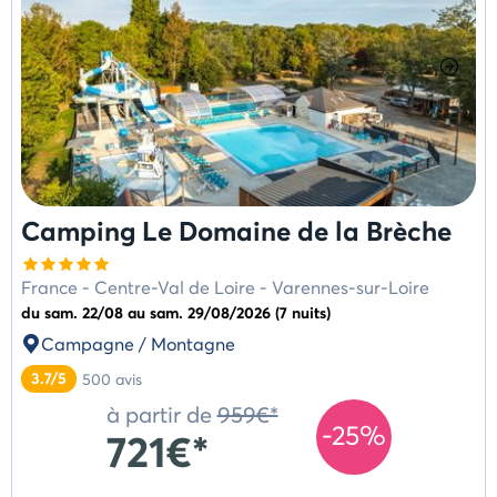
Camping Le Domaine de la Brèche
France
-
Centre-Val de Loire
-
Varennes-sur-Loire
du sam. 22/08 au sam. 29/08/2026 (7 nuits)
Campagne / Montagne
3.7/5
500
avis
à partir de
959€*
-25%
721€*