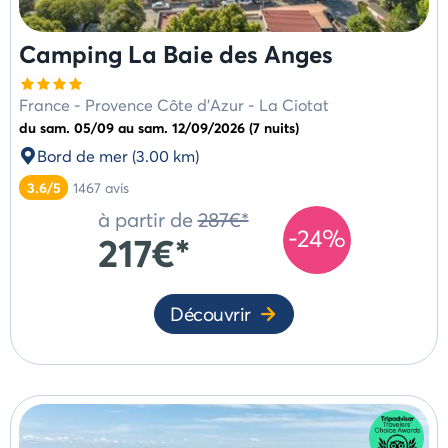
Camping La Baie des Anges
France
-
Provence Côte d'Azur
-
La Ciotat
du sam. 05/09 au sam. 12/09/2026 (7 nuits)
Bord de mer (3.00 km)
3.6/5
1467
avis
à partir de
287€*
-24%
217€*
Découvrir