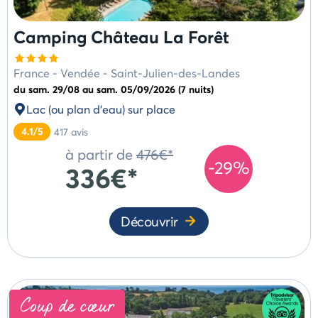
home
Nos
L'application
Camping Château La Forêt
valeurs
Marvilla
nos
Parks
Service
styles de
France
-
Vendée
-
Saint-Julien-des-Landes
en
campings
Style
du sam. 29/08 au sam. 05/09/2026 (7 nuits)
ligne
Select
Assurance
Lac (ou plan d'eau) sur place
annulation
5
4.1/5
417
avis
Modes
étoiles
de
à partir de
476€*
-29%
Style
paiement
336€*
Paiement
Life
en
4
plusieurs
Découvrir
étoiles
fois
Style
Groupes
&
Cocoon
séminaires
3
FAQ
&
/
Coup de cœur
Centre
4