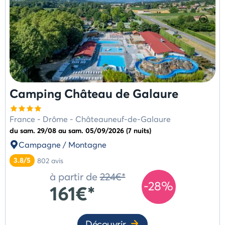
Camping Château de Galaure
France
-
Drôme
-
Châteauneuf-de-Galaure
du sam. 29/08 au sam. 05/09/2026 (7 nuits)
Campagne / Montagne
3.8/5
802
avis
à partir de
224€*
-28%
161€*
Découvrir