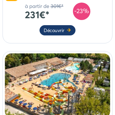
à partir de
301€*
-23%
231€*
Découvrir