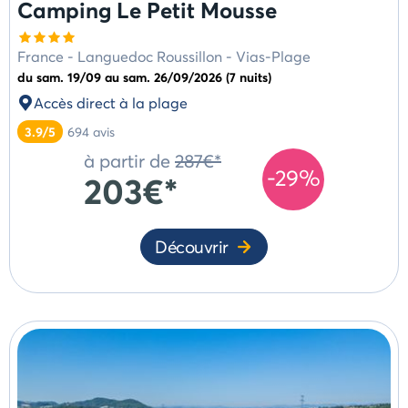
Camping Le Petit Mousse
France
-
Languedoc Roussillon
-
Vias-Plage
du sam. 19/09 au sam. 26/09/2026 (7 nuits)
Accès direct à la plage
3.9/5
694
avis
à partir de
287€*
-29%
203€*
Découvrir