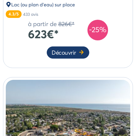
Lac (ou plan d'eau) sur place
4.3/5
433
avis
à partir de
826€*
-25%
623€*
Découvrir