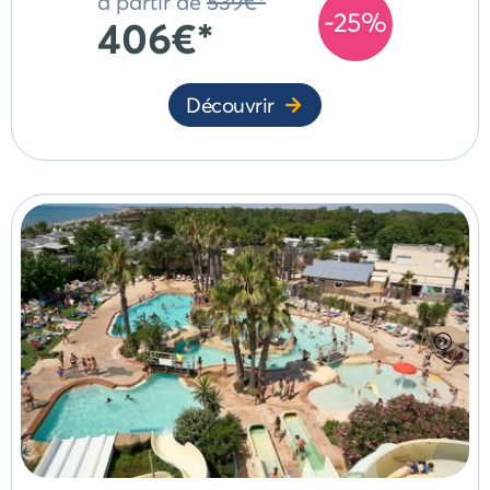
à partir de
539€*
-25%
406€*
Découvrir