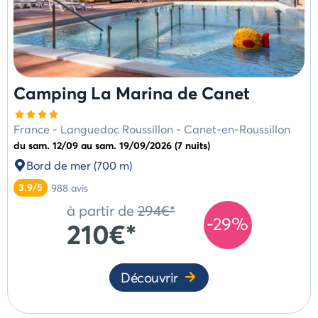
Camping La Marina de Canet
France
-
Languedoc Roussillon
-
Canet-en-Roussillon
du sam. 12/09 au sam. 19/09/2026 (7 nuits)
Bord de mer (700 m)
3.9/5
988
avis
à partir de
294€*
-29%
210€*
Découvrir