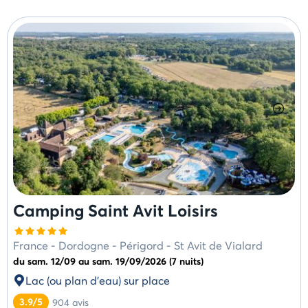
Camping Saint Avit Loisirs
France
-
Dordogne - Périgord
-
St Avit de Vialard
du sam. 12/09 au sam. 19/09/2026 (7 nuits)
Lac (ou plan d'eau) sur place
3.9/5
904
avis