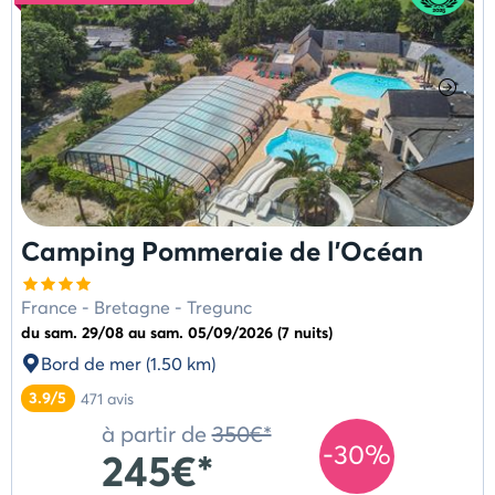
d'aide
étoiles
Camping Pommeraie de l'Océan
France
-
Bretagne
-
Tregunc
du sam. 29/08 au sam. 05/09/2026 (7 nuits)
Bord de mer (1.50 km)
3.9/5
471
avis
à partir de
350€*
-30%
245€*