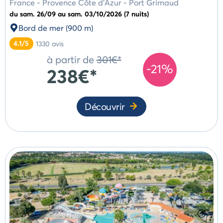
France
-
Provence Côte d'Azur
-
Port Grimaud
du sam. 26/09 au sam. 03/10/2026 (7 nuits)
Bord de mer (900 m)
4.1/5
1330
avis
à partir de
301€*
-21%
238€*
Découvrir