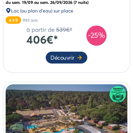
du sam. 19/09 au sam. 26/09/2026 (7 nuits)
Lac (ou plan d'eau) sur place
4.1/5
993
avis
à partir de
539€*
-25%
406€*
Découvrir