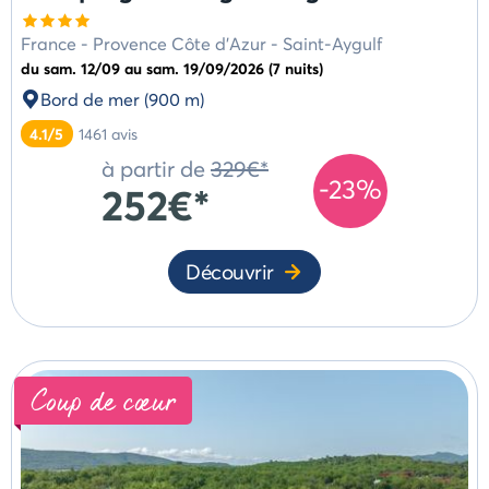
France
-
Provence Côte d'Azur
-
Saint-Aygulf
du sam. 12/09 au sam. 19/09/2026 (7 nuits)
Bord de mer (900 m)
4.1/5
1461
avis
à partir de
329€*
-23%
252€*
Découvrir
Coup de cœur