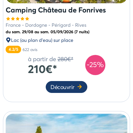
Camping Château de Fonrives
France
-
Dordogne - Périgord
-
Rives
du sam. 29/08 au sam. 05/09/2026 (7 nuits)
Lac (ou plan d'eau) sur place
4.2/5
622
avis
à partir de
280€*
-25%
210€*
Découvrir