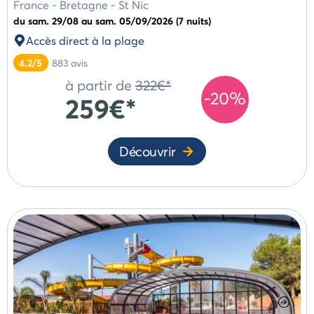
France
-
Bretagne
-
St Nic
du sam. 29/08 au sam. 05/09/2026 (7 nuits)
Accès direct à la plage
4.2/5
883
avis
à partir de
322€*
-20%
259€*
Découvrir