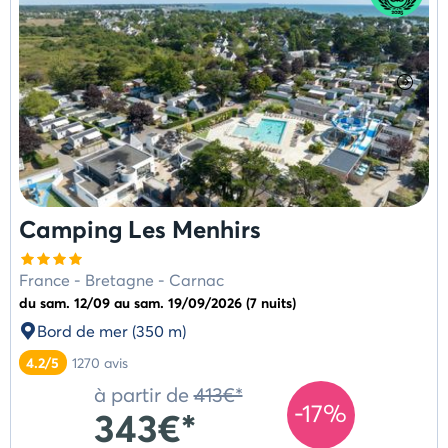
Camping Les Menhirs
France
-
Bretagne
-
Carnac
du sam. 12/09 au sam. 19/09/2026 (7 nuits)
Bord de mer (350 m)
4.2/5
1270
avis
à partir de
413€*
-17%
343€*