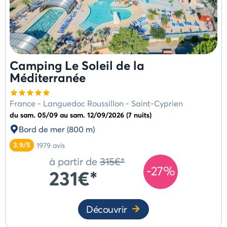
Camping Le Soleil de la
Méditerranée
France
-
Languedoc Roussillon
-
Saint-Cyprien
du sam. 05/09 au sam. 12/09/2026 (7 nuits)
Bord de mer (800 m)
3.9/5
1979
avis
à partir de
315€*
-27%
231€*
Découvrir