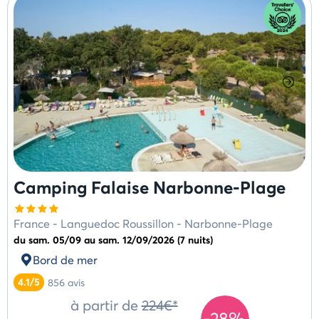
Camping Falaise Narbonne-Plage
France
-
Languedoc Roussillon
-
Narbonne-Plage
du sam. 05/09 au sam. 12/09/2026 (7 nuits)
Bord de mer
4.1/5
856
avis
à partir de
224€*
-28%