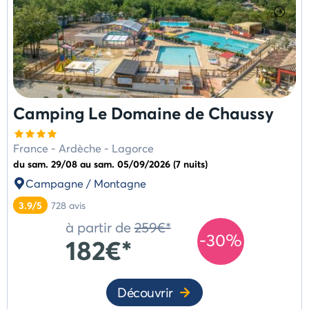
Camping Le Domaine de Chaussy
France
-
Ardèche
-
Lagorce
du sam. 29/08 au sam. 05/09/2026 (7 nuits)
Campagne / Montagne
3.9/5
728
avis
à partir de
259€*
-30%
182€*
Découvrir