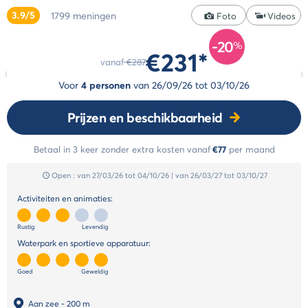
campingstijlen
3.9/5
1799
meningen
Annuleringsverzekering
Foto
Videos
De
Betaling
Cocoon
-20
in
%
€231*
stijl
termijnen
vanaf
€287
De
Betalingsmethoden
Voor
4 personen
van
26/09/26
tot
03/10/26
Life
stijl
Prijzen en beschikbaarheid
De
Select
Betaal in 3 keer zonder extra kosten
vanaf
€77
per maand
stijl
Open :
van 27/03/26
tot 04/10/26
|
van 26/03/27
tot 03/10/27
Activiteiten en animaties:
Rustig
Levendig
Waterpark en sportieve apparatuur:
Goed
Geweldig
Aan zee
- 200 m