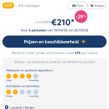
campingstijlen
4.1/5
476
meningen
Annuleringsverzekering
Foto
Videos
De
Betaling
Cocoon
-29
in
%
€210*
stijl
termijnen
vanaf
€294
De
Betalingsmethoden
Voor
4 personen
van
19/09/26
tot
26/09/26
Life
stijl
Prijzen en beschikbaarheid
De
Select
Betaal in 3 keer zonder extra kosten
vanaf
€70
per maand
stijl
Open :
van 03/04/26
tot 27/09/26
|
van 09/04/27
tot 26/09/27
Waterpark en sportieve apparatuur:
Goed
Geweldig
Activiteiten en animaties:
Rustig
Levendig
Landelijk / Bergen