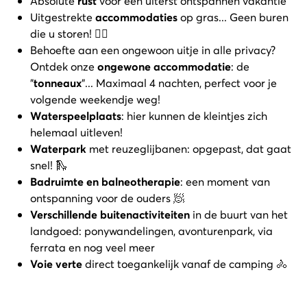
Absolute
rust
voor een uiterst ontspannen vakantie
Uitgestrekte
accommodaties
op gras... Geen buren
die u storen! ✌🏼
Behoefte aan een ongewoon uitje in alle privacy?
Ontdek onze
ongewone accommodatie
: de
"
tonneaux
"... Maximaal 4 nachten, perfect voor je
volgende weekendje weg!
Waterspeelplaats
: hier kunnen de kleintjes zich
helemaal uitleven!
Waterpark
met reuzeglijbanen: opgepast, dat gaat
snel! 🛝
Badruimte en balneotherapie
: een moment van
ontspanning voor de ouders 🧖
Verschillende buitenactiviteiten
in de buurt van het
landgoed: ponywandelingen, avonturenpark, via
ferrata en nog veel meer
Voie verte
direct toegankelijk vanaf de camping 🚴