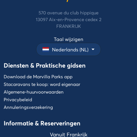
campingstijlen
Annuleringsverzekering
De
570 avenue du club hippique
Betaling
Cocoon
13097 Aix-en-Provence cedex 2
in
stijl
FRANKRIJK
termijnen
De
Betalingsmethoden
Taal wijzigen
Life
Nederlands (NL)
stijl
De
Diensten & Praktische gidsen
Select
stijl
Download de Marvilla Parks app
Stacaravans te koop: word eigenaar
Algemene-huurvoorwaarden
Privacybeleid
Annuleringsverzekering
Informatie & Reserveringen
Vanuit Frankrijk