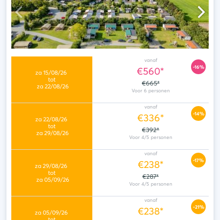
vanaf
-16%
€560*
€665*
vanaf
-14%
€336*
€392*
vanaf
-17%
€238*
€287*
vanaf
-21%
€238*