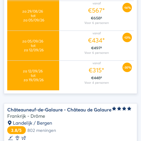
vanaf
-14%
€567*
€658*
vanaf
-13%
€434*
€497*
vanaf
-30%
€315*
€448*
Châteauneuf-de-Galaure - Château de Galaure
Frankrijk - Drôme
Landelijk / Bergen
3.8/5
802
meningen