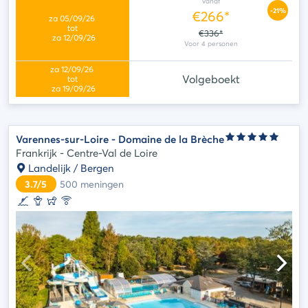
vanaf
-21%
€266*
€336*
Volgeboekt
Varennes-sur-Loire - Domaine de la Brèche
Frankrijk - Centre-Val de Loire
Landelijk / Bergen
3.7/5
500
meningen