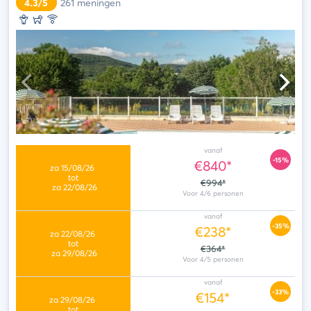
4.3/5
261
meningen
vanaf
-15%
€840*
€994*
vanaf
-35%
€238*
€364*
vanaf
-33%
€154*