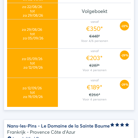
Volgeboekt
vanaf
-22%
€350*
€448*
vanaf
-29%
€203*
€287*
vanaf
-29%
€189*
€266*
Nans-les-Pins - Le Domaine de la Sainte Baume
Frankrijk - Provence Côte d'Azur