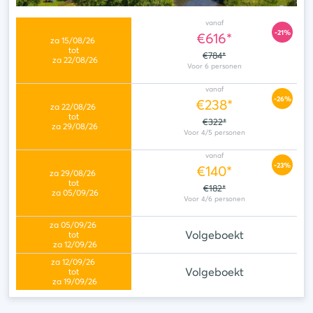
vanaf
-21%
€616*
€784*
vanaf
-26%
€238*
€322*
vanaf
-23%
€140*
€182*
Volgeboekt
Volgeboekt