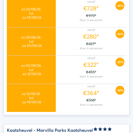
vanaf
-25%
€728*
€973*
vanaf
-34%
€280*
€427*
vanaf
-29%
€322*
€455*
vanaf
-30%
€364*
€518*
Kaatsheuvel - Marvilla Parks Kaatsheuvel