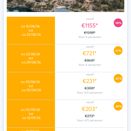
vanaf
-10%
€1155*
€1288*
vanaf
-17%
€721*
€868*
vanaf
-25%
€231*
€308*
vanaf
-26%
€203*
€273*