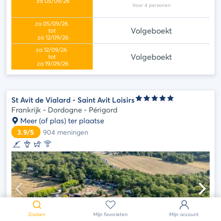
Volgeboekt
Volgeboekt
St Avit de Vialard - Saint Avit Loisirs
Frankrijk - Dordogne - Périgord
Meer (of plas) ter plaatse
3.9/5
904
meningen
Hulp
nodig?
Zoeken
Mijn favorieten
Mijn account