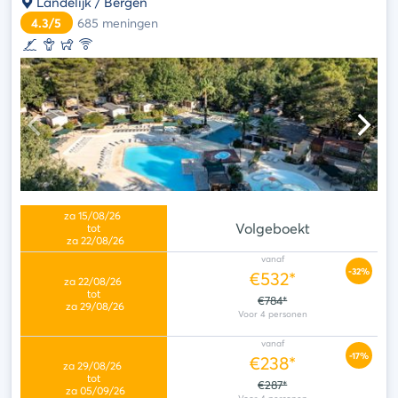
Landelijk / Bergen
4.3/5
685
meningen
Volgeboekt
vanaf
-32%
€532*
€784*
vanaf
-17%
€238*
€287*