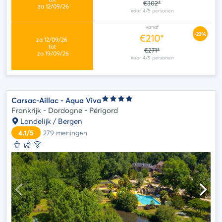
€302*
vanaf
-23%
€210*
€271*
Carsac-Aillac - Aqua Viva
Frankrijk - Dordogne - Périgord
Landelijk / Bergen
4.1/5
279
meningen