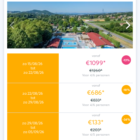
vanaf
-13%
€1099*
€1260*
vanaf
-18%
€686*
€833*
vanaf
-34%
€133*
€203*