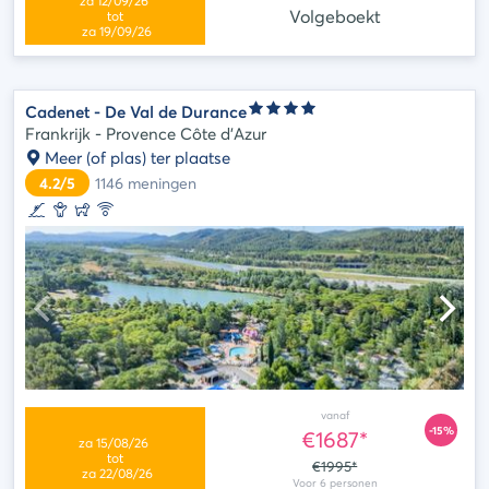
Volgeboekt
Cadenet - De Val de Durance
Frankrijk - Provence Côte d'Azur
Meer (of plas) ter plaatse
4.2/5
1146
meningen
vanaf
-15%
€1687*
€1995*