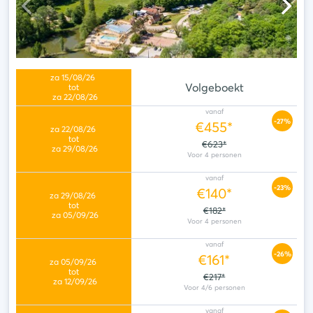
Volgeboekt
vanaf
-27%
€455*
€623*
vanaf
-23%
€140*
€182*
vanaf
-26%
€161*
€217*
vanaf