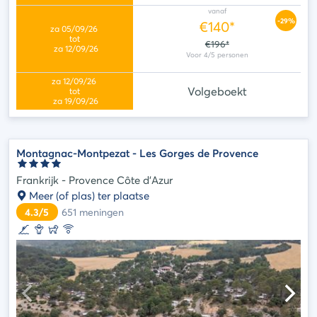
vanaf
-29%
€140*
€196*
Volgeboekt
Montagnac-Montpezat - Les Gorges de Provence
Frankrijk - Provence Côte d'Azur
Meer (of plas) ter plaatse
4.3/5
651
meningen