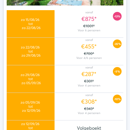
vanaf
-13%
€875*
€1001*
vanaf
-35%
€455*
€700*
vanaf
-5%
€287*
€301*
vanaf
-10%
€308*
€343*
Volgeboekt