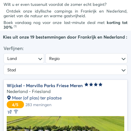
campingstijlen
Wilt u er even tussenuit voordat de zomer echt begint?
Annuleringsverzekering
De
Ontdek onze idyllische campings in Frankrijk en Nederland,
Betaling
Cocoon
geniet van de natuur en warme gastvrijheid.
in
Boek vandaag nog voor onze last-minute deal met
korting tot
stijl
termijnen
(1)
30%
De
Betalingsmethoden
Kies uit onze
19
bestemmingen door
Frankrijk en Nederland
:
Life
stijl
Verfijnen:
De
Select
stijl
Wijckel - Marvilla Parks Friese Meren
Nederland - Friesland
Meer (of plas) ter plaatse
4/5
283
meningen