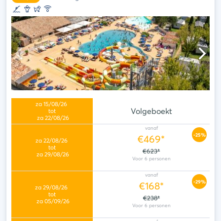
Volgeboekt
vanaf
-25%
€469*
€623*
vanaf
-29%
€168*
€238*