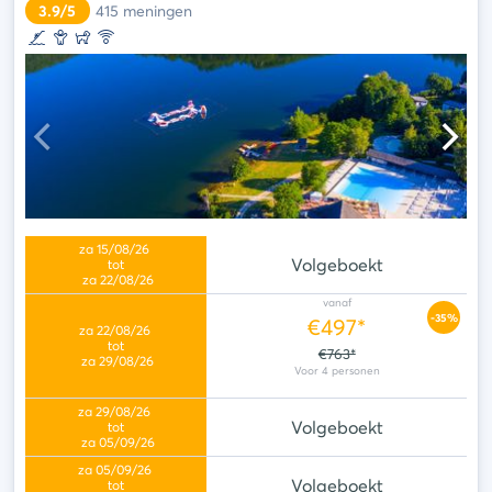
3.9/5
415
meningen
Volgeboekt
vanaf
-35%
€497*
€763*
Volgeboekt
Volgeboekt