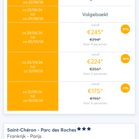
Volgeboekt
vanaf
-17%
€245*
€294*
vanaf
-16%
€224*
€266*
vanaf
-11%
€175*
€196*
Saint-Chéron - Parc des Roches
Frankrijk - Parijs