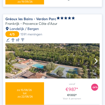
Gréoux les Bains - Verdon Parc
Frankrijk - Provence Côte d'Azur
Landelijk / Bergen
4/5
1591
meningen
vanaf
-24%
€987*
€1302*