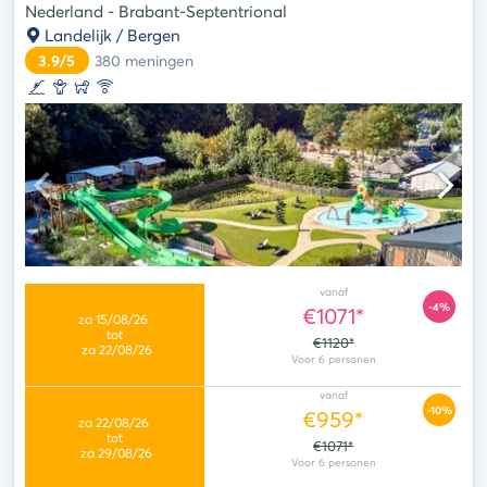
Nederland - Brabant-Septentrional
Landelijk / Bergen
3.9/5
380
meningen
vanaf
-4%
€1071*
€1120*
vanaf
-10%
€959*
€1071*