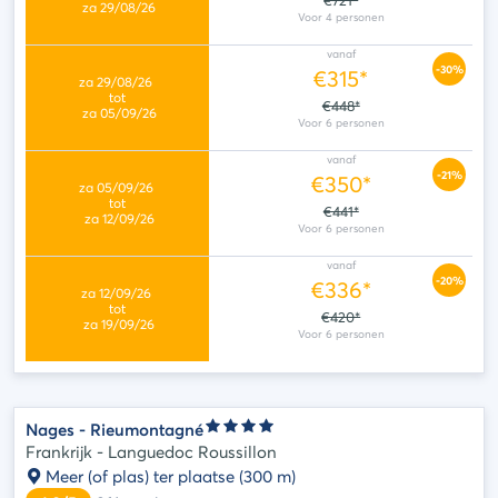
€721*
vanaf
-30%
€315*
€448*
vanaf
-21%
€350*
€441*
vanaf
-20%
€336*
€420*
Nages - Rieumontagné
Frankrijk - Languedoc Roussillon
Meer (of plas) ter plaatse
(300 m)