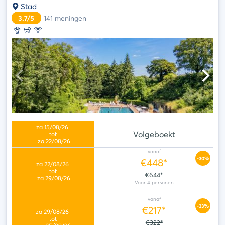
Stad
3.7/5
141
meningen
Volgeboekt
vanaf
-30%
€448*
€644*
vanaf
-33%
€217*
€322*