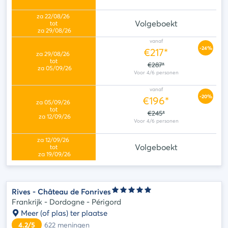
Volgeboekt
vanaf
-24%
€217*
€287*
vanaf
-20%
€196*
€245*
Volgeboekt
Rives - Château de Fonrives
Frankrijk - Dordogne - Périgord
Meer (of plas) ter plaatse
4.2/5
622
meningen