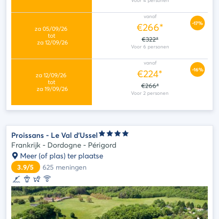
vanaf
-17%
€266*
€322*
vanaf
-16%
€224*
€266*
Proissans - Le Val d'Ussel
Frankrijk - Dordogne - Périgord
Meer (of plas) ter plaatse
3.9/5
625
meningen