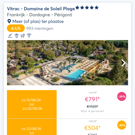
Vitrac - Domaine de Soleil Plage
Frankrijk - Dordogne - Périgord
Meer (of plas) ter plaatse
4.1/5
993
meningen
vanaf
-29%
€791*
€1120*
vanaf
-30%
€504*